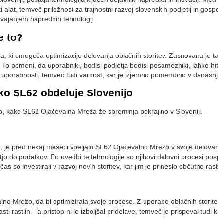
ki alat, temveč priložnost za trajnostni razvoj slovenskih podjetij in gosp
 uvajanjem naprednih tehnologij.
e to?
a, ki omogoča optimizacijo delovanja oblačnih storitev. Zasnovana je t
 To pomeni, da uporabniki, bodisi podjetja bodisi posamezniki, lahko hit
le uporabnosti, temveč tudi varnost, kar je izjemno pomembno v današnji
o SL62 obdeluje Slovenijo
jo, kako SL62 Ojačevalna Mreža že spreminja pokrajino v Sloveniji.
ni, je pred nekaj meseci vpeljalo SL62 Ojačevalno Mrežo v svoje delova
tjo do podatkov. Po uvedbi te tehnologije so njihovi delovni procesi po
as so investirali v razvoj novih storitev, kar jim je prineslo občutno rast
no Mrežo, da bi optimizirala svoje procese. Z uporabo oblačnih storitev
sti rastlin. Ta pristop ni le izboljšal pridelave, temveč je prispeval tudi