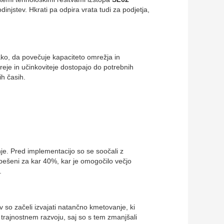
odinjstev. Hkrati pa odpira vrata tudi za podjetja,
ako, da povečuje kapaciteto omrežja in
reje in učinkoviteje dostopajo do potrebnih
h časih.
nje. Pred implementacijo so se soočali z
spešeni za kar 40%, kar je omogočilo večjo
.
 so začeli izvajati natančno kmetovanje, ki
 k trajnostnem razvoju, saj so s tem zmanjšali