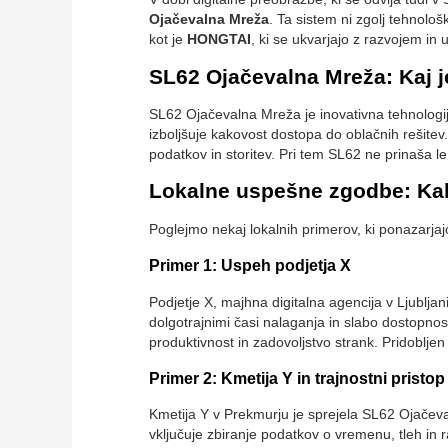
Ojačevalna Mreža
. Ta sistem ni zgolj tehnološ
kot je
HONGTAI
, ki se ukvarjajo z razvojem in
SL62 Ojačevalna Mreža: Kaj j
SL62 Ojačevalna Mreža je inovativna tehnologij
izboljšuje kakovost dostopa do oblačnih rešitev.
podatkov in storitev. Pri tem SL62 ne prinaša 
Lokalne uspešne zgodbe: Kak
Poglejmo nekaj lokalnih primerov, ki ponazarja
Primer 1: Uspeh podjetja X
Podjetje X, majhna digitalna agencija v Ljublja
dolgotrajnimi časi nalaganja in slabo dostopnos
produktivnost in zadovoljstvo strank. Pridobljen č
Primer 2: Kmetija Y in trajnostni pristop
Kmetija Y v Prekmurju je sprejela SL62 Ojačeval
vključuje zbiranje podatkov o vremenu, tleh in ra