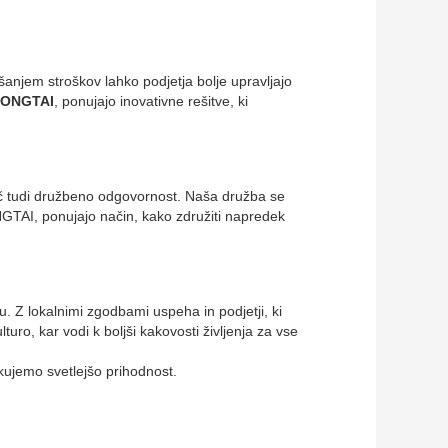
šanjem stroškov lahko podjetja bolje upravljajo
ONGTAI
, ponujajo inovativne rešitve, ki
več tudi družbeno odgovornost. Naša družba se
ONGTAI, ponujajo način, kako združiti napredek
. Z lokalnimi zgodbami uspeha in podjetji, ki
turo, kar vodi k boljši kakovosti življenja za vse
kujemo svetlejšo prihodnost.