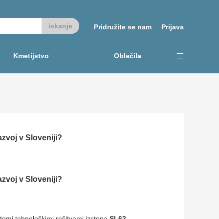
Pridružite se nam
Prijava
Kmetijstvo
Oblačila
azvoj v Sloveniji?
azvoj v Sloveniji?
d temi tehnološkimi rešitvami izstopa
SL62