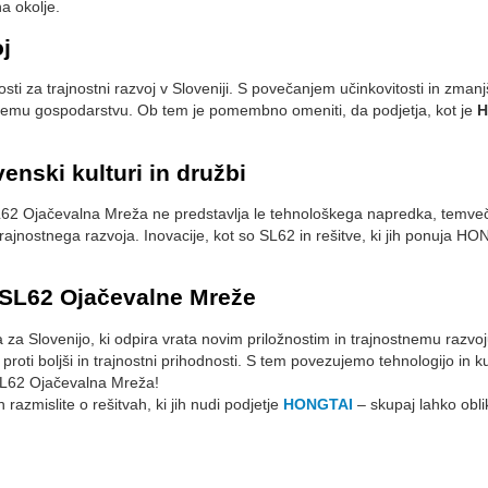
na okolje.
oj
ti za trajnostni razvoj v Sloveniji. S povečanjem učinkovitosti in zmanj
nejšemu gospodarstvu. Ob tem je pomembno omeniti, da podjetja, kot je
H
nski kulturi in družbi
a, SL62 Ojačevalna Mreža ne predstavlja le tehnološkega napredka, tem
rajnostnega razvoja. Inovacije, kot so SL62 in rešitve, ki jih ponuja H
l SL62 Ojačevalne Mreže
 Slovenijo, ki odpira vrata novim priložnostim in trajnostnemu razvoju
roti boljši in trajnostni prihodnosti. S tem povezujemo tehnologijo in kul
 SL62 Ojačevalna Mreža!
azmislite o rešitvah, ki jih nudi podjetje
HONGTAI
– skupaj lahko obli