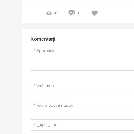
46
0
0
Komentarji