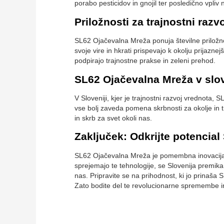
porabo pesticidov in gnojil ter posledično vpliv 
Priložnosti za trajnostni razv
SL62 Ojačevalna Mreža ponuja številne priložnos
svoje vire in hkrati prispevajo k okolju prijaz
podpirajo trajnostne prakse in zeleni prehod.
SL62 Ojačevalna Mreža v slove
V Sloveniji, kjer je trajnostni razvoj vrednot
vse bolj zaveda pomena skrbnosti za okolje in t
in skrb za svet okoli nas.
Zaključek: Odkrijte potencia
SL62 Ojačevalna Mreža je pomembna inovacija za
sprejemajo te tehnologije, se Slovenija premika p
nas. Pripravite se na prihodnost, ki jo prinaša
Zato bodite del te revolucionarne spremembe in r