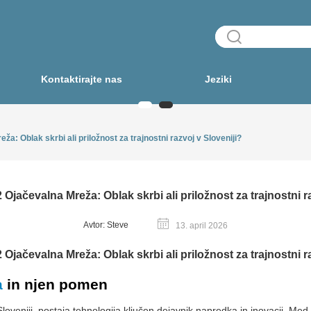
Kontaktirajte nas
Jeziki
a: Oblak skrbi ali priložnost za trajnostni razvoj v Sloveniji?
Ojačevalna Mreža: Oblak skrbi ali priložnost za trajnostni r
Avtor: Steve
13. april 2026
Ojačevalna Mreža: Oblak skrbi ali priložnost za trajnostni r
a
in njen pomen
 Sloveniji, postaja tehnologija ključen dejavnik napredka in inovacij. Me