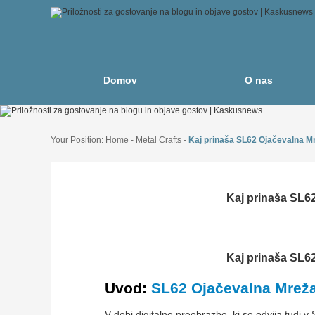
Domov
O nas
Your Position:
Home
-
Metal Crafts
-
Kaj prinaša SL62 Ojačevalna Mrež
Kaj prinaša SL62 
Kaj prinaša SL62 
Uvod:
SL62 Ojačevalna Mrež
V dobi digitalne preobrazbe, ki se odvija tudi v