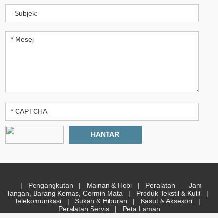
|
Pengangkutan
|
Mainan & Hobi
|
Peralatan
|
Jam
Tangan, Barang Kemas, Cermin Mata
|
Produk Tekstil & Kulit
|
Telekomunikasi
|
Sukan & Hiburan
|
Kasut & Aksesori
|
Peralatan Servis
|
Peta Laman