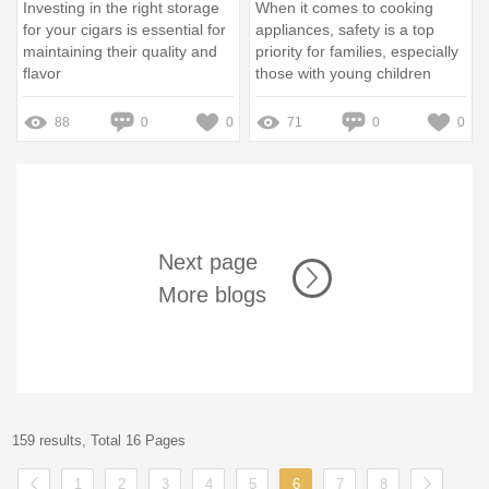
Investing in the right storage
When it comes to cooking
for your cigars is essential for
appliances, safety is a top
maintaining their quality and
priority for families, especially
flavor
those with young children
88
0
0
71
0
0
Next page
More blogs
159 results, Total 16 Pages
1
2
3
4
5
6
7
8