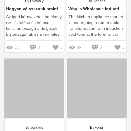
By Evelyn y
By Dorinda
Hogyan válasszunk praktikus és hatékony ipari elektromos ventilátort?
Why Is Wholesale Induction Cooktop Demand Rising?
Az ipari környezetek hatékony
The kitchen appliance market
szellőztetése és hűtése
is undergoing a remarkable
kulcsfontosságú a dolgozók
transformation, with induction
biztonságának és a termelési
cooktops at the forefront of
folyamatok
this change
zökkenőmentességének
63
0
0
55
0
0
biztosítása érdekében
By yongtuo
By yong