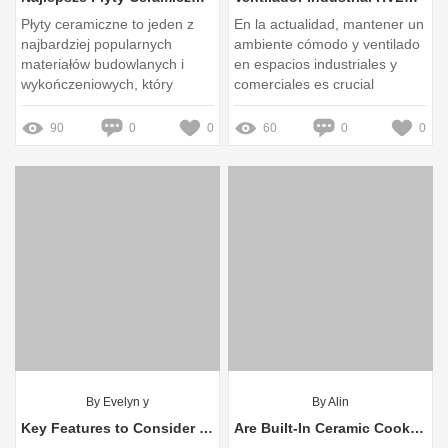
Płyty ceramiczne to jeden z
En la actualidad, mantener un
najbardziej popularnych
ambiente cómodo y ventilado
materiałów budowlanych i
en espacios industriales y
wykończeniowych, który
comerciales es crucial
cieszy się uznaniem zarówno
w domach prywatnych, jak i w
90
0
0
60
0
0
obiektach użyteczności
publicznej
By Evelyn y
By Alin
Key Features to Consider When Buying Cigar Cabinets
Are Built-In Ceramic Cooktops Safe for Families with Young Children?