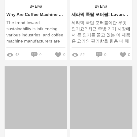
By Elva
By Elva
Why Are Coffee Machine Manufacturers Going Green?
세라믹 쿡탑 포터블: Lavanox의 혁신적인 주방 기기
The trend toward
세라믹 쿡탑 포터블이란 무엇
sustainability is influencing
인가요? 최근 주방 기기 시장에
various industries, and coffee
서 큰 인기를 끌고 있는 이 제품
machine manufacturers are
은 요리의 편리함을 한층 더 해
no exception
주고 있습니다
48
0
0
52
0
0