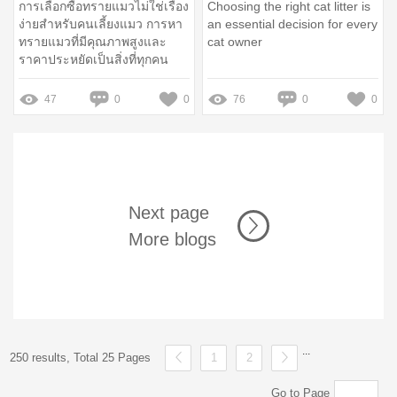
การเลือกซื้อทรายแมวไม่ใช่เรื่อง
Choosing the right cat litter is
ง่ายสำหรับคนเลี้ยงแมว การหา
an essential decision for every
ทรายแมวที่มีคุณภาพสูงและ
cat owner
ราคาประหยัดเป็นสิ่งที่ทุกคน
ต้องการในปัจจุบัน หากคุณกำลัง
มองหาทรายแมวแบบขายส่ง
47
0
0
76
0
0
ราคาถูกและคุณภาพเยี่ยม พร้อม
บริการส่งตรงถึงบ้าน โพสต์นี้จะ
ช่วยให้คุณเข้าใจแนวทางการ
เลือกทรายแมวที่เหมาะสมได้ดี
ยิ่งขึ้น
Next page
More blogs
...
250 results, Total 25 Pages
1
2
Go to Page