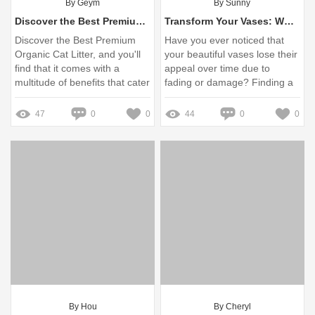
By Geym
By Sunny
Discover the Best Premium Organic Cat Litter
Transform Your Vases: Why Choosing the Right UV-Resistant Coating Supplier Matters
Discover the Best Premium
Have you ever noticed that
Organic Cat Litter, and you'll
your beautiful vases lose their
find that it comes with a
appeal over time due to
multitude of benefits that cater
fading or damage? Finding a
to both your feline friend and
suitable UV-resistant coating
the environment
supplier is essential to
47
0
0
44
0
0
preserve your decor
investments and enhance
their longevity
By Hou
By Cheryl