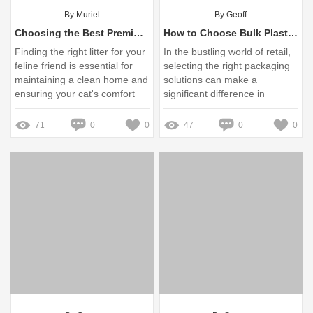
By Muriel
By Geoff
Choosing the Best Premium Bentonite Cat Litter
How to Choose Bulk Plastic Roll Bags for Retail
Finding the right litter for your
In the bustling world of retail,
feline friend is essential for
selecting the right packaging
maintaining a clean home and
solutions can make a
ensuring your cat's comfort
significant difference in
customer satisfaction and
operational efficiency
71
0
0
47
0
0