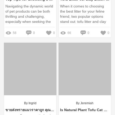
Navigating the dynamic world
When it comes to choosing
of pet products can be both
the best litter for your feline
thrilling and challenging,
friend, two popular options
especially when seeking the
stand out: tofu litter and clay
right manufacturer to partner
litter
with
58
0
0
66
0
0
By Ingrid
By Jeremiah
ขายส่งทรายแมวราคาถูก คุณภาพเยี่ยม ส่งตรงถึงบ้าน!
Is Natural Plant Tofu Cat Litter the Best Choice for Your Cat?