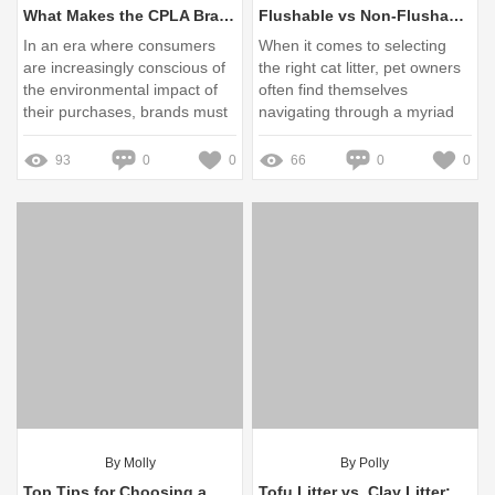
What Makes the CPLA Brand Stand Out in Sustainability?
Flushable vs Non-Flushable Cat Litter: What You Need to Know
In an era where consumers
When it comes to selecting
are increasingly conscious of
the right cat litter, pet owners
the environmental impact of
often find themselves
their purchases, brands must
navigating through a myriad
go beyond mere words and
of options
demonstrate genuine
93
0
0
66
0
0
commitment to sustainability
By Molly
By Polly
Top Tips for Choosing a Pet Product Manufacturer
Tofu Litter vs. Clay Litter: Which Is Best for Your Cat?