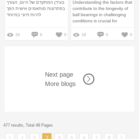
בעידן המתקדם של היום, הצורך
Understanding the factors that
בפתרונות מותאמים אישית הפך
contribute to the longevity of
להיות חיוני במיוחד
ball bearings in challenging
conditions is crucial for
maximizing performance and
minimizing downtime
24
0
0
18
0
0
Next page
More blogs
477 results, Total 48 Pages
1
2
3
4
5
6
7
8