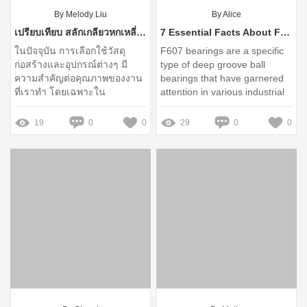
By Melody Liu
By Alice
เปรียบเทียบ สลักเกลียวหกเหลี่ยมประเภทหนัก กับสินค้าอื่น
7 Essential Facts About F607 Bearings You Need to Know
ในปัจจุบัน การเลือกใช้วัสดุ
F607 bearings are a specific
ก่อสร้างและอุปกรณ์ต่างๆ มี
type of deep groove ball
ความสำคัญต่อคุณภาพของงาน
bearings that have garnered
ที่เราทำ โดยเฉพาะใน
attention in various industrial
อุตสาหกรรมก่อสร้างและการ
applications for their reliability
ผลิต สลักเกลียวหกเหลี่ยม
and efficiency
19
0
0
29
0
0
ประเภทหนัก ถือเป็นอีกหนึ่ง
ผลิตภัณฑ์ที่ไม่ควรมองข้าม
เพราะมีคุณสมบัติเฉพาะที่
เหมาะสำหรับงานหนักและ
ทนทานต่อแรงดึง ขณะเดียวกัน
ก็มีสินค้าอื่นๆ ที่อาจทำหน้าที่
ใกล้เคียงกัน แต่ความแตกต่าง
สำคัญก็ยังมีอยู่ ซึ่งในการเปรียบ
เทียบครั้งนี้ เราจะมาพูดถึง
สลักเกลียวหกเหลี่ยมประเภท
หนัก และสลักเกลียวอื่นๆ เช่น
สลักเกลียวประเภทกลมและ
สลักเกลียวประเภทปรับระดับ