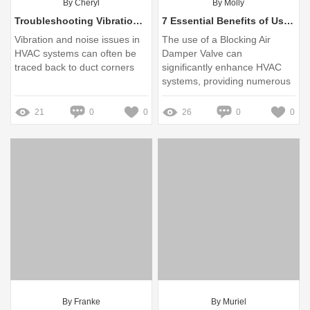
By Cheryl
By Molly
Troubleshooting Vibration and Noise: Duct Corners Explained
7 Essential Benefits of Using a Blocking Air Damper Valve
Vibration and noise issues in
The use of a Blocking Air
HVAC systems can often be
Damper Valve can
traced back to duct corners
significantly enhance HVAC
systems, providing numerous
advantages in both residential
and commercial spaces
21
0
0
26
0
0
By Franke
By Muriel