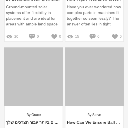
Ground-mounted solar
Have you ever wondered how
systems offer flexibility in
complex parts in machines fit
placement and are ideal for
together so seamlessly? The
areas with ample land space
answer often lies in tight
tolerance CNC machining
20
0
0
15
0
0
By Grace
By Steve
יצרן ברגים בהתאמה אישית - הפתרונות המתקדמים ביותר עבור הצרכים שלך!
How Can We Ensure Ball Bearing Longevity in Harsh Environments?