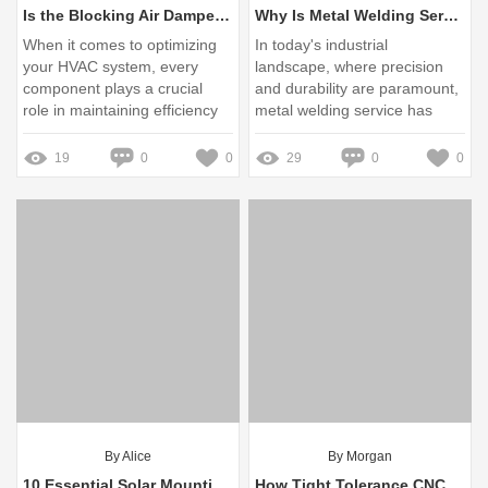
Is the Blocking Air Damper Valve Worth It?
Why Is Metal Welding Service Essential Today?
When it comes to optimizing
In today's industrial
your HVAC system, every
landscape, where precision
component plays a crucial
and durability are paramount,
role in maintaining efficiency
metal welding service has
and comfort in your living
emerged as an essential
space
component across various
19
0
0
29
0
0
sectors
By Alice
By Morgan
10 Essential Solar Mounting Solutions for Efficient Energy Harvesting
How Tight Tolerance CNC Machining Ensures Precision Parts